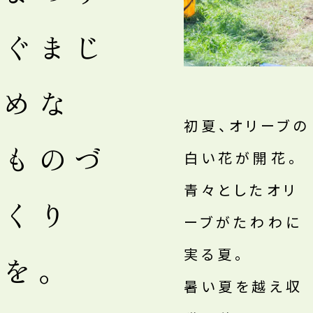
ぐまじ
めな
初夏、オリーブの
ものづ
白い花が開花。
青々としたオリ
くり
ーブがたわわに
実る夏。
を。
暑い夏を越え収