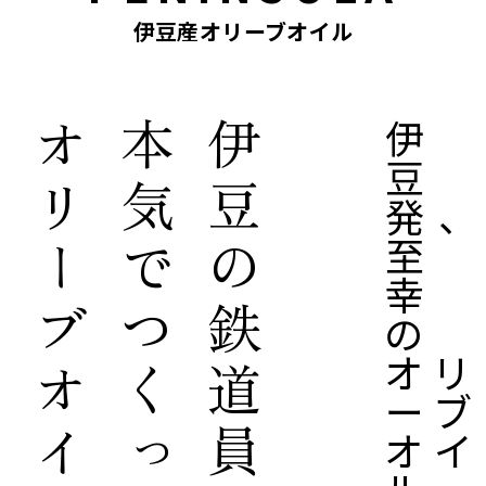
伊豆産オリーブオイル
伊
オリーブオイル
本気でつくった
伊豆の鉄道員が
豆
発、
至
幸
の
オリ
ーブ
オイ