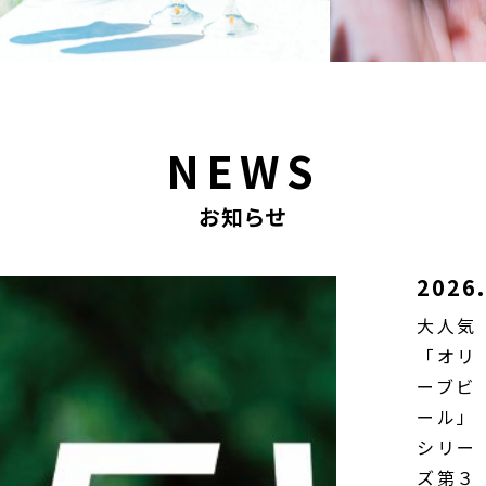
NEWS
お知らせ
2026.
大人気
「オリ
ーブビ
ール」
シリー
ズ第３