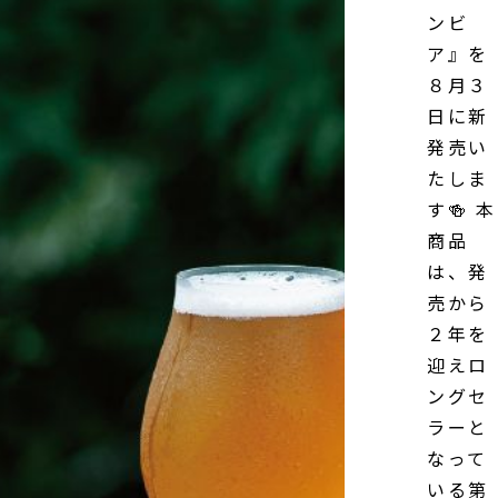
ンビ
ア』を
８月３
日に新
発売い
たしま
す🍻 本
商品
は、発
売から
２年を
迎えロ
ングセ
ラーと
なって
いる第