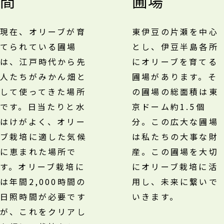
間
圃場
現在、オリーブが育
東伊豆の片瀬を中心
てられている圃場
とし、伊豆半島各所
は、江戸時代から先
にオリーブを育てる
人たちがみかん畑と
圃場があります。そ
して使ってきた場所
の圃場の総面積は東
です。日当たりと水
京ドーム約1.5個
はけがよく、オリー
分。この広大な圃場
ブ栽培に適した気候
は私たちの大事な財
に恵まれた場所で
産。この圃場を大切
す。オリーブ栽培に
にオリーブ栽培に活
は年間2,000時間の
用し、未来に繋いで
日照時間が必要です
いきます。
が、これをクリアし