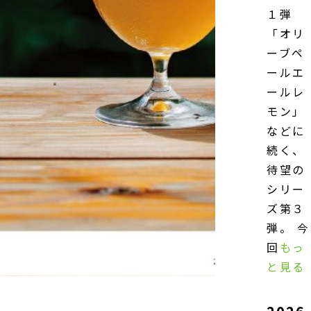
１弾
「オリ
ーブペ
ールエ
ールレ
モン」
などに
続く、
待望の
シリー
ズ第３
弾。 今
回
もっ
と見る