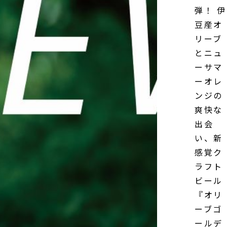
弾！ 伊
豆産オ
リーブ
とニュ
ーサマ
ーオレ
ンジの
爽快な
出会
い、新
感覚ク
ラフト
ビール
『オリ
ーブゴ
ールデ