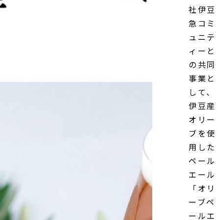
社伊豆
急コミ
ュニテ
ィーと
の共同
事業と
して、
伊豆産
オリー
ブを使
用した
ペール
エール
「オリ
ーブペ
ールエ