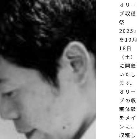
オリー
ブ収穫
祭
2025
を10月
18日
（土）
に開催
いたし
ます。
オリー
ブの収
穫体験
をメイ
ンに、
収穫し