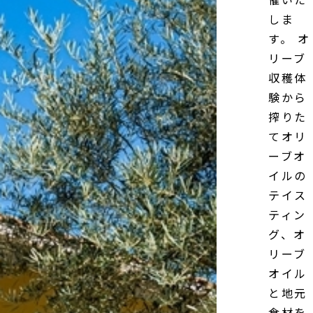
しま
す。 オ
リーブ
収穫体
験から
搾りた
てオリ
ーブオ
イルの
テイス
ティン
グ、オ
リーブ
オイル
と地元
食材を