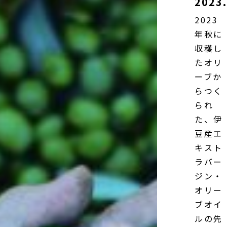
2023.
2023
年秋に
収穫し
たオリ
ーブか
らつく
られ
た、伊
豆産エ
キスト
ラバー
ジン・
オリー
ブオイ
ルの先