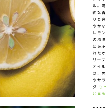
ル。清
純な香
りと爽
やかな
レモン
の風味
にあふ
れたオ
リーブ
オイル
は、魚
やサラ
ダ
もっ
と見る