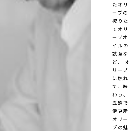
たオリ
ーブの
搾りた
てオリ
ーブオ
イルの
試食な
ど、 オ
リーブ
に触れ
て、味
わう、
五感で
伊豆産
オリー
ブの魅