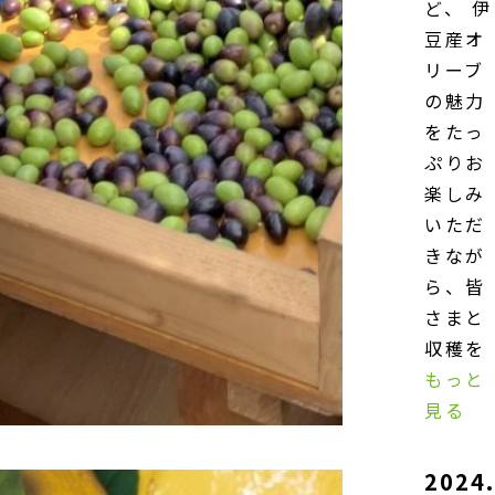
ど、 伊
豆産オ
リーブ
の魅力
をたっ
ぷりお
楽しみ
いただ
きなが
ら、皆
さまと
収穫を
もっと
見る
2024.