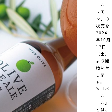
ール
レモ
ン」の
販売を
2024
年10月
12日
（土）
より開
始いた
しま
す。
※「ペ
ールエ
ール」
とは、