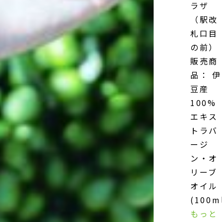
ラザ
（駅改
札口目
の前）
販売商
品： 伊
豆産
100%
エキス
トラバ
ージ
ン・オ
リーブ
オイル
(100m
もっと