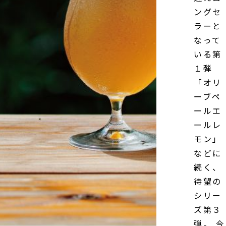
ングセ
ラーと
なって
いる第
１弾
「オリ
ーブペ
ールエ
ールレ
モン」
などに
続く、
待望の
シリー
ズ第３
弾。 今