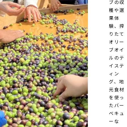
ブの収
穫や選
果体
験、搾
りたて
オリー
ブオイ
ルのテ
イステ
ィン
グ、地
元食材
を使っ
たバー
ベキュ
ーな