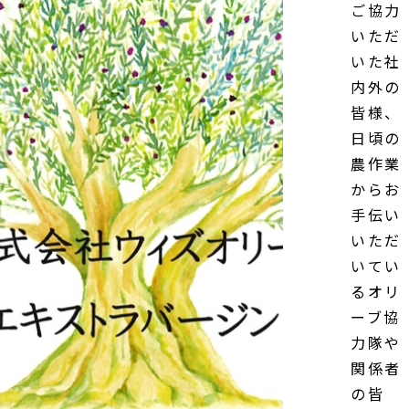
ご協力
いただ
いた社
内外の
皆様、
日頃の
農作業
からお
手伝い
いただ
いてい
るオリ
ーブ協
力隊や
関係者
の皆