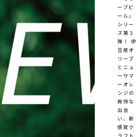
ーブビ
ール」
シリー
ズ第３
弾！ 伊
豆産オ
リーブ
とニュ
ーサマ
ーオレ
ンジの
爽快な
出会
い、新
感覚ク
ラフト