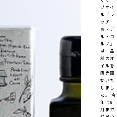
ブオイ
ル『レ
ッチ
ョ・デ
ル・コ
ルノ』
単一品
種のオ
イルを
販売開
始いた
しまし
た。 今
年は9
月まで
猛暑の