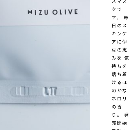
スマス
クで
す。 毎
日のス
キンケ
アに伊
豆の恵
みを 気
持ちを
落ち着
けるほ
のかな
ネロリ
の香
り。 発
売開始