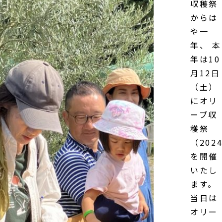
収穫祭
からは
や一
年、 本
年は10
月12日
（土）
にオリ
ーブ収
穫祭
（202
を開催
いたし
ます。
当日は
オリー