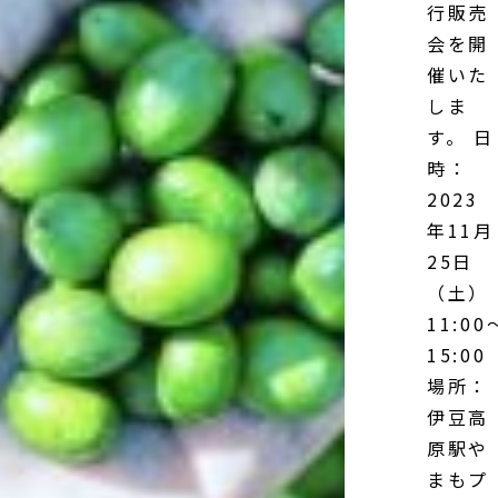
行販売
会を開
催いた
しま
す。 日
時：
2023
年11月
25日
（土）
11:00
15:00
場所：
伊豆高
原駅や
まもプ