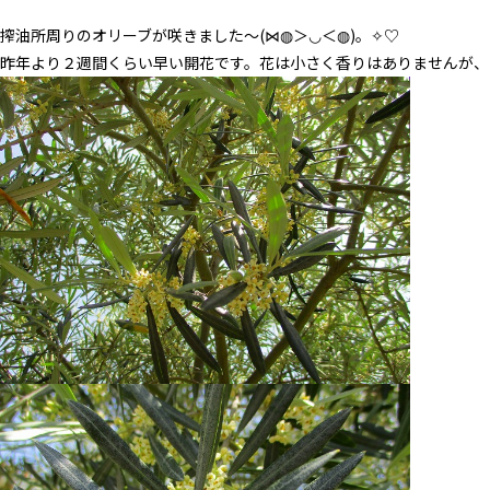
搾油所周りのオリーブが咲きました～(⋈◍＞◡＜◍)。✧♡
昨年より２週間くらい早い開花です。花は小さく香りはありませんが、とて