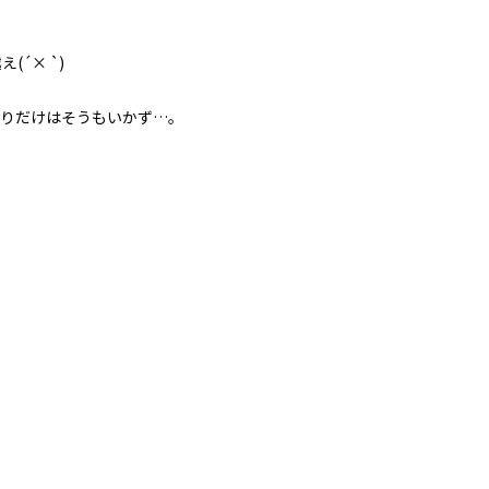
´× `)
りだけはそうもいかず…。