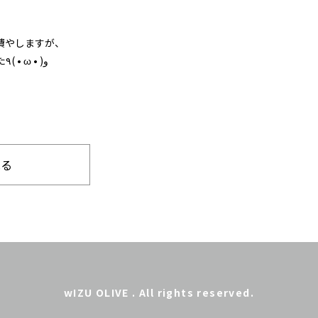
費やしますが、
秋の収穫を思い浮かべ、もう一頑張り!!とヤル気がみなぎる男性陣でした٩( • ω • )و
見る
wIZU OLIVE . All rights reserved.