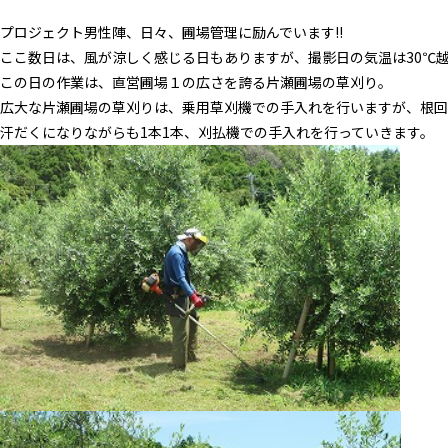
プロジェクト男性陣、日々、圃場管理に励んでいます!!
ここ数日は、風が涼しく感じる日もありますが、撮影日の気温は30℃越え(
この日の作業は、直営圃場１の広さを誇る片瀬圃場の草刈り。
広大な片瀬圃場の草刈りは、乗用草刈機での手入れを行いますが、根回
汗だくになりながらも1本1本、刈払機での手入れを行っていきます。